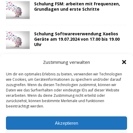
Schulung FSM: arbeiten mit Frequenzen,
Grundlagen und erste Schritte
Schulung Softwareverwendung Xaelios
Geräte am 19.07.2024 von 17.00 bis 19.00
Uhr
Zustimmung verwalten
Schulung: 10.05.2024, 17:00 Uhr
Anlagestrategien
Um dir ein optimales Erlebnis zu bieten, verwenden wir Technologien
wie Cookies, um Geräteinformationen zu speichern und/oder darauf
zuzugreifen. Wenn du diesen Technologien zustimmst, können wir
Daten wie das Surfverhalten oder eindeutige IDs auf dieser Website
Schulung: Xaelios µVet Programme und
verarbeiten. Wenn du deine Zustimmung nicht erteilst oder
ihre Bedeutung sowie Anlagestrategien,
zurückziehst, können bestimmte Merkmale und Funktionen
04.05.2024, 17:00 Uhr
beeinträchtigt werden.
Akzeptieren
Neues Anlagegeschirr in Entwicklung