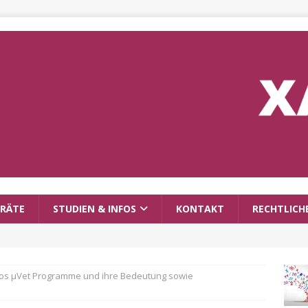
RÄTE
STUDIEN & INFOS
KONTAKT
RECHTLICH
ios µVet Programme und ihre Bedeutung sowie