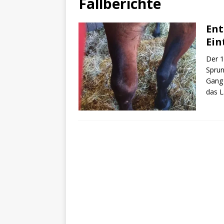
Fallberichte
Ent
Ein
Der 1
Sprun
Gang 
das L